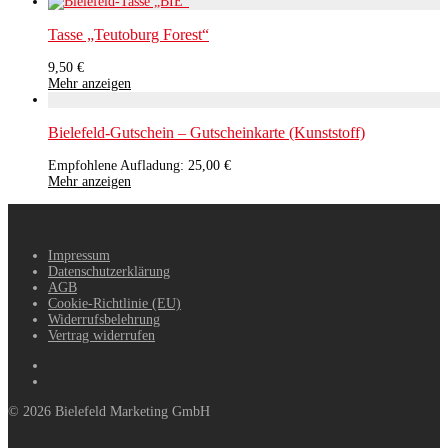
Tasse „Teutoburg Forest“
9,50
€
Mehr anzeigen
Bielefeld-Gutschein – Gutscheinkarte (Kunststoff)
Empfohlene Aufladung:
25,00
€
Mehr anzeigen
Impressum
Datenschutzerklärung
AGB
Cookie-Richtlinie (EU)
Widerrufsbelehrung
Vertrag widerrufen
©
2026
Bielefeld Marketing GmbH